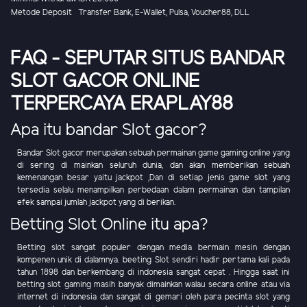
Metode Deposit
Transfer Bank, E-Wallet, Pulsa, Voucher88, DLL
FAQ - SEPUTAR SITUS BANDAR
SLOT GACOR ONLINE
TERPERCAYA ERAPLAY88
Apa itu bandar Slot gacor?
Bandar Slot gacor merupakan sebuah permainan game gaming online yang
di sering di mainkan seluruh dunia, dan akan memberikan sebuah
kemenangan besar yaitu jackpot ,Dan di setiap jenis game slot yang
tersedia selalu menampilkan perbedaan dalam permainan dan tampilan
efek sampai jumlah jackpot yang di berikan.
Betting Slot Online itu apa?
Betting slot sangat populer dengan media bermain mesin dengan
kompenen unik di dalamnya. beeting Slot sendiri hadir pertama kali pada
tahun 1898 dan berkembang di indonesia sangat cepat . Hingga saat ini
betting slot gaming masih banyak dimainkan walau secara online atau via
internet di indonesia dan sangat di gemari oleh para pecinta slot yang