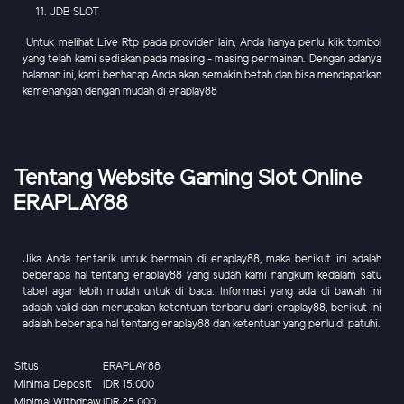
JDB SLOT
Untuk melihat Live Rtp pada provider lain, Anda hanya perlu klik tombol
yang telah kami sediakan pada masing - masing permainan. Dengan adanya
halaman ini, kami berharap Anda akan semakin betah dan bisa mendapatkan
kemenangan dengan mudah di eraplay88
Tentang Website Gaming Slot Online
ERAPLAY88
Jika Anda tertarik untuk bermain di eraplay88, maka berikut ini adalah
beberapa hal tentang eraplay88 yang sudah kami rangkum kedalam satu
tabel agar lebih mudah untuk di baca. Informasi yang ada di bawah ini
adalah valid dan merupakan ketentuan terbaru dari eraplay88, berikut ini
adalah beberapa hal tentang eraplay88 dan ketentuan yang perlu di patuhi.
Situs
ERAPLAY88
Minimal Deposit
IDR 15.000
Minimal Withdraw
IDR 25.000