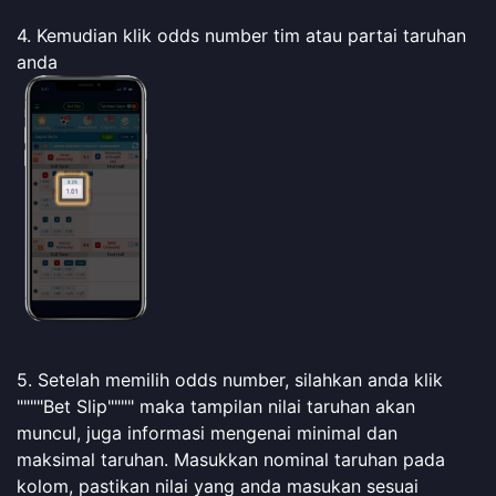
4. Kemudian klik odds number tim atau partai taruhan
anda
5. Setelah memilih odds number, silahkan anda klik
""""Bet Slip"""" maka tampilan nilai taruhan akan
muncul, juga informasi mengenai minimal dan
maksimal taruhan. Masukkan nominal taruhan pada
kolom, pastikan nilai yang anda masukan sesuai