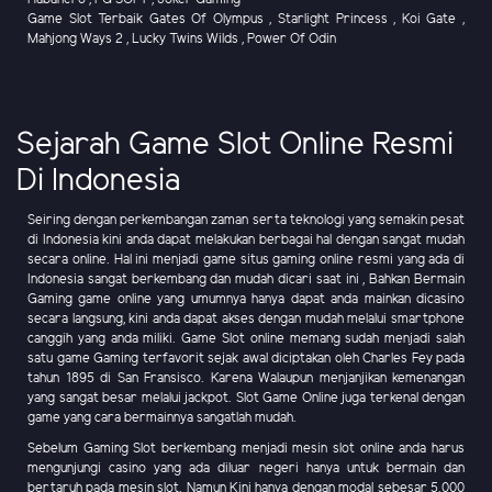
Game Slot Terbaik Gates Of Olympus , Starlight Princess , Koi Gate ,
Mahjong Ways 2 , Lucky Twins Wilds , Power Of Odin
Sejarah Game Slot Online Resmi
Di Indonesia
Seiring dengan perkembangan zaman serta teknologi yang semakin pesat
di Indonesia kini anda dapat melakukan berbagai hal dengan sangat mudah
secara online. Hal ini menjadi game situs gaming online resmi yang ada di
Indonesia sangat berkembang dan mudah dicari saat ini , Bahkan Bermain
Gaming game online yang umumnya hanya dapat anda mainkan dicasino
secara langsung, kini anda dapat akses dengan mudah melalui smartphone
canggih yang anda miliki. Game Slot online memang sudah menjadi salah
satu game Gaming terfavorit sejak awal diciptakan oleh Charles Fey pada
tahun 1895 di San Fransisco. Karena Walaupun menjanjikan kemenangan
yang sangat besar melalui jackpot. Slot Game Online juga terkenal dengan
game yang cara bermainnya sangatlah mudah.
Sebelum Gaming Slot berkembang menjadi mesin slot online anda harus
mengunjungi casino yang ada diluar negeri hanya untuk bermain dan
bertaruh pada mesin slot. Namun Kini hanya dengan modal sebesar 5.000