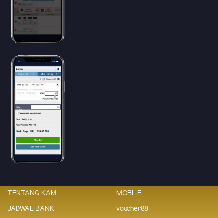
TENTANG KAMI
MOBILE
JADWAL BANK
voucher88