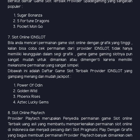
berikut daftar Game Slot Terbaik Provider Spadegaming yang sangatlah
populer :
Sugar Bonanza
5 Fortune Dragons
Pocket Mon Go
7. Slot Online IDNSLOT
Bila anda mencari permainan game slot online dengan grafik yang tinggi ,
kalian bisa coba cek permainan dari provider IDNSLOT, tidak hanya
memiliki keunggulan dalam segi grafik , game game gaming slotnya pun
sangat mudah untuk dimainkan atau dimengerti karena memiliki
mekanisme permainan yang sangat simpel.
Dibawah ini adalah Daftar Game Slot Terbaik Provider IDNSLOT yang
gampang menang dan mudah jackpot :
Power Of Odin
Golden WIld
Phoenix Rises
Aztec Lucky Gems
8. Slot Online Playtech
Provider Playtech merupakan Penyedia permainan game Slot online
Terbaik uang asli yang membantu memperkenalkan permainan slot online
di indonesia dan menjadi pesaing dari Slot Pragmatic Play. Dengan Grafik
yang bagus membuat permainan Provider Playtech banyak dimainkan oleh