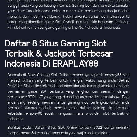
dan gaming online lainnya kapanpun dan dimanapun melalui smarphone
canggih anda yang terhubung internet. Seiring berjalannya waktu tampilan
yang diberikan oleh game online pun semakin berkembang dan jauh lebih
menarik dari mesin slot klaksik. Tidak hanya itu variasi permainan serta
bonus yang diberikan game Slot favorit pun semakin beragam sehingga
kini slot online menjadi game gaming online No. 1 di seluruh Indonesia.
Daftar 8 Situs Gaming Slot
Terbaik & Jackpot Terbesar
Indonesia Di ERAPLAY88
Bermain di Situs Gaming Slot Online terpercaya seperti eraplay88 bisa
menjadi pilihan yang terbaik untuk mengisi waktu luang anda. Setiap
Provider Slot online International mencoba untuk menghadirkan beragam
permainan game slot terbaru yang lengkap dan menarik dengan
persentase RTP LIVE yang tinggi dibandingkan provider situs lainnya. Bagi
anda yang sedang mencari situs gaming slot terlengkap untuk anda
bermain ataupun sedang mencari jenis daftar gaming slot terbaik.
kebetulan eraplay88 sudah mengulas mana provider slot terbaik di
indonesia.
Berikut adalah Daftar Situs Slot Online terbaik 2022 serta memiliki
jackpot besar & terbaik di Indonesia yang wajib anda mainkan :