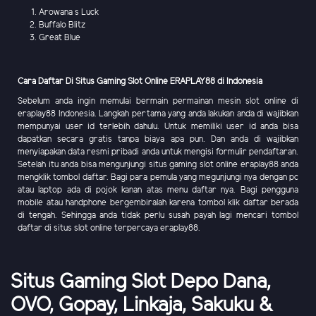
Arowana s Luck
Buffalo Blitz
Great Blue
Cara Daftar Di Situs Gaming Slot Online ERAPLAY88 di Indonesia
Sebelum anda ingin memulai bermain permainan mesin slot online di
eraplay88 Indonesia. Langkah pertama yang anda lakukan anda di wajibkan
mempunyai user id terlebih dahulu. Untuk memiliki user id anda bisa
dapatkan secara gratis tanpa biaya apa pun. Dan anda di wajibkan
menyiapakan data resmi pribadi anda untuk mengisi formulir pendaftaran.
Setelah itu anda bisa mengunjungi situs gaming slot online eraplay88 anda
mengklik tombol daftar. Bagi para pemula yang megunjungi nya dengan pc
atau laptop ada di pojok kanan atas menu daftar nya. Bagi pengguna
mobile atau handphone bergembiralah karena tombol klik daftar berada
di tengah. Sehingga anda tidak perlu susah payah lagi mencari tombol
daftar di situs slot online terpercaya eraplay88.
Situs Gaming Slot Depo Dana,
OVO, Gopay, Linkaja, Sakuku &