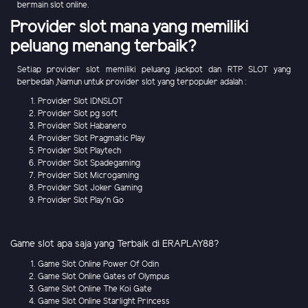
bermain slot online.
Provider slot mana yang memiliki
peluang menang terbaik?
Setiap provider slot memiliki peluang jackpot dan RTP SLOT yang
berbedah ,Namun untuk provider slot yang terpopuler adalah :
Provider Slot IDNSLOT
Provider Slot pg soft
Provider Slot Habanero
Provider Slot Pragmatic Play
Provider Slot Playtech
Provider Slot Spadegaming
Provider Slot Microgaming
Provider Slot Joker Gaming
Provider Slot Play'n Go
Game slot apa saja yang Terbaik di ERAPLAY88?
Game Slot Online Power Of Odin
Game Slot Online Gates of Olympus
Game Slot Online The Koi Gate
Game Slot Online Starlight Princess