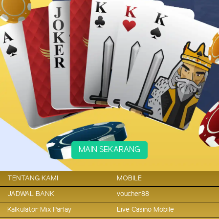
MAIN SEKARANG
TENTANG KAMI
MOBILE
JADWAL BANK
voucher88
Kalkulator Mix Parlay
Live Casino Mobile