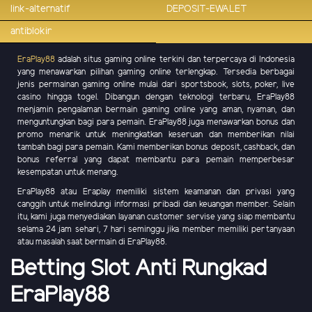
link-alternatif
DEPOSIT-EWALET
antiblokir
EraPlay88
adalah situs gaming online terkini dan terpercaya di Indonesia
yang menawarkan pilihan gaming online terlengkap. Tersedia berbagai
jenis permainan gaming online mulai dari sportsbook, slots, poker, live
casino hingga togel. Dibangun dengan teknologi terbaru, EraPlay88
menjamin pengalaman bermain gaming online yang aman, nyaman, dan
menguntungkan bagi para pemain. EraPlay88 juga menawarkan bonus dan
promo menarik untuk meningkatkan keseruan dan memberikan nilai
tambah bagi para pemain. Kami memberikan bonus deposit, cashback, dan
bonus referral yang dapat membantu para pemain memperbesar
kesempatan untuk menang.
EraPlay88 atau Eraplay memiliki sistem keamanan dan privasi yang
canggih untuk melindungi informasi pribadi dan keuangan member. Selain
itu, kami juga menyediakan layanan customer servise yang siap membantu
selama 24 jam sehari, 7 hari seminggu jika member memiliki pertanyaan
atau masalah saat bermain di EraPlay88.
Betting Slot Anti Rungkad
EraPlay88