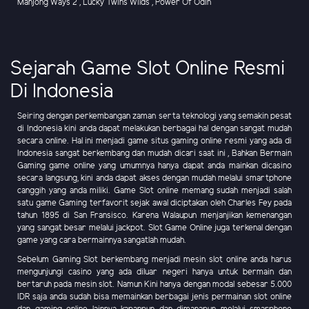
Mahjong Ways 2 , Lucky Twins Wilds , Power Of Odin
Sejarah Game Slot Online Resmi
Di Indonesia
Seiring dengan perkembangan zaman serta teknologi yang semakin pesat
di Indonesia kini anda dapat melakukan berbagai hal dengan sangat mudah
secara online. Hal ini menjadi game situs gaming online resmi yang ada di
Indonesia sangat berkembang dan mudah dicari saat ini , Bahkan Bermain
Gaming game online yang umumnya hanya dapat anda mainkan dicasino
secara langsung, kini anda dapat akses dengan mudah melalui smartphone
canggih yang anda miliki. Game Slot online memang sudah menjadi salah
satu game Gaming terfavorit sejak awal diciptakan oleh Charles Fey pada
tahun 1895 di San Fransisco. Karena Walaupun menjanjikan kemenangan
yang sangat besar melalui jackpot. Slot Game Online juga terkenal dengan
game yang cara bermainnya sangatlah mudah.
Sebelum Gaming Slot berkembang menjadi mesin slot online anda harus
mengunjungi casino yang ada diluar negeri hanya untuk bermain dan
bertaruh pada mesin slot. Namun Kini hanya dengan modal sebesar 5.000
IDR saja anda sudah bisa memainkan berbagai jenis permainan slot online