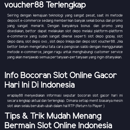
voucher88 Terlengkap
Seiring dengan kemajuan teknologi yang sangat pesat, saat ini metode
deposit e-commerce sedang memberikan banyak sekali bonus dan promo
yang sangat menarik. Dengan banyaknya bonus dan promo yang
disediakan, bettor dapat melakukan slot depo melalui platform-platform
e-commerce yang sudah sangat dikenal seperti slot depo gopay, slot
depo dana, slot depo ovo , slot depo linkaja dan depo slot voucher88. Jika
bettor belum mengetahui tata cara pengisian saldo dengan menggunakan
metode e-commerce, jangan ragu untuk menghubungi customer service
yang akan menjawab semua pertanyaan-pertanyaan yang ingin ditanyakan.
Info Bocoran Slot Online Gacor
Hari Ini Di Indonesia
eraplay88 menyediakan informasi seputar bocoran slot gacor hari ini
secara lengkap aktual dan terlengkap. Dimana setiap menit biasanya mesin
slot akan selalu berubah-ubah dalam hal RTP (Return to Player )
Tips & Trik Mudah Menang
Bermain Slot Online Indonesia