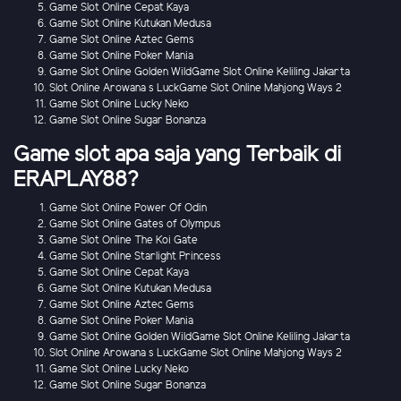
Game Slot Online Cepat Kaya
Game Slot Online Kutukan Medusa
Game Slot Online Aztec Gems
Game Slot Online Poker Mania
Game Slot Online Golden WildGame Slot Online Keliling Jakarta
Slot Online Arowana s LuckGame Slot Online Mahjong Ways 2
Game Slot Online Lucky Neko
Game Slot Online Sugar Bonanza
Game slot apa saja yang Terbaik di
ERAPLAY88?
Game Slot Online Power Of Odin
Game Slot Online Gates of Olympus
Game Slot Online The Koi Gate
Game Slot Online Starlight Princess
Game Slot Online Cepat Kaya
Game Slot Online Kutukan Medusa
Game Slot Online Aztec Gems
Game Slot Online Poker Mania
Game Slot Online Golden WildGame Slot Online Keliling Jakarta
Slot Online Arowana s LuckGame Slot Online Mahjong Ways 2
Game Slot Online Lucky Neko
Game Slot Online Sugar Bonanza